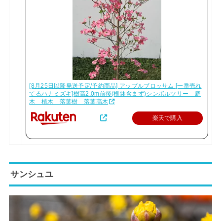
[8月25日以降発送予定/予約商品] アップルブロッサム [一番売れ
てるハナミズキ]樹高2.0m前後(根鉢含まず)シンボルツリー 庭
木 植木 落葉樹 落葉高木
楽天で購入
サンシュユ