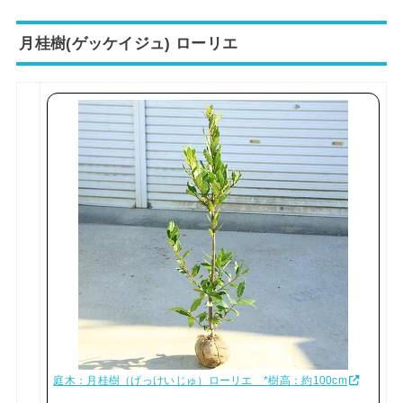
月桂樹(ゲッケイジュ) ローリエ
庭木：月桂樹（げっけいじゅ）ローリエ *樹高：約100cm