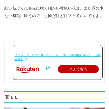
細い枝ぶりに春先に咲く細かい黄色い花は、まだ緑の少
ない時期に咲くので、可憐だけど目立っていいですよ。
サンシュユ 0.5m10.5cmポット 1本【1年間枯れ保証】【山林
苗木】
楽天で購入
花モモ