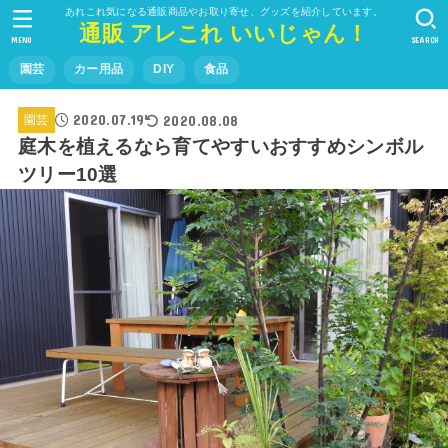
あれこれ気になる通販商品やお取り寄せ、グッズを紹介しています。
通販 アレこれ いいじゃん！
MENU
SEARCH
園芸
カー用品
DIY
食品
2020.07.19
2020.08.08
園芸
庭木を植えるなら育てやすいおすすめシンボル
ツリー10選