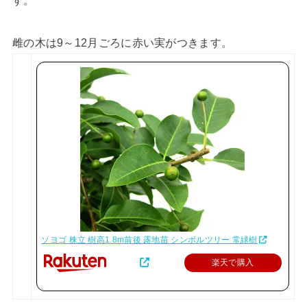
雌の木は9～12月ごろに赤い実がつきます。
ソヨゴ 株立 樹高1.8m前後 露地苗 シンボルツリー 常緑樹
楽天で購入