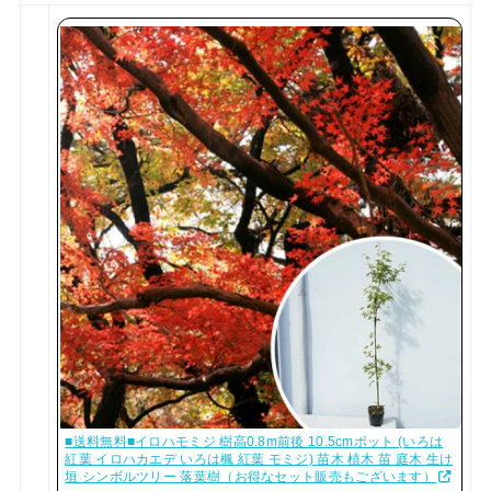
■送料無料■イロハモミジ 樹高0.8m前後 10.5cmポット (いろは
紅葉 イロハカエデ いろは楓 紅葉 モミジ) 苗木 植木 苗 庭木 生け
垣 シンボルツリー 落葉樹（お得なセット販売もございます）