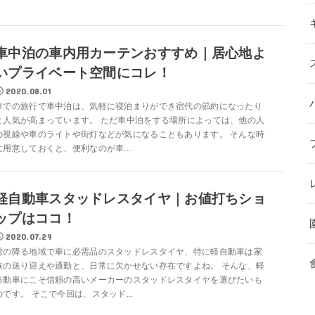
車中泊の車内用カーテンおすすめ｜居心地よ
いプライベート空間にコレ！
2020.08.01
車での旅行で車中泊は、気軽に寝泊まりができ宿代の節約になったり
と人気が高まっています。 ただ車中泊をする場所によっては、他の人
の視線や車のライトや街灯などが気になることもあります。 そんな時
に用意しておくと、便利なのが車...
軽自動車スタッドレスタイヤ｜お値打ちショ
ップはココ！
2020.07.29
雪の降る地域で車に必需品のスタッドレスタイヤ、特に軽自動車は家
族の送り迎えや通勤と、日常に欠かせない存在ですよね。 そんな、軽
自動車にこそ信頼の高いメーカーのスタッドレスタイヤを選びたいも
のです。 そこで今回は、スタッド...