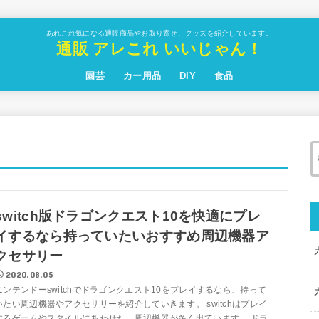
あれこれ気になる通販商品やお取り寄せ、グッズを紹介しています。
通販 アレこれ いいじゃん！
園芸
カー用品
DIY
食品
switch版ドラゴンクエスト10を快適にプレ
イするなら持っていたいおすすめ周辺機器ア
クセサリー
2020.08.05
ニンテンドーswitchでドラゴンクエスト10をプレイするなら、持って
いたい周辺機器やアクセサリーを紹介していきます。 switchはプレイ
するゲームやスタイルにあわせた、周辺機器が多く出ています。 ドラ