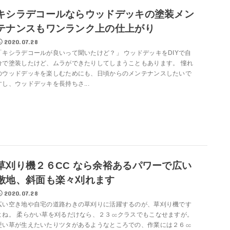
キシラデコールならウッドデッキの塗装メン
テナンスもワンランク上の仕上がり
2020.07.28
「キシラデコールが良いって聞いたけど？」 ウッドデッキをDIYで自
分で塗装したけど、ムラができたりしてしまうこともあります。 憧れ
のウッドデッキを楽しむためにも、日頃からのメンテナンスしたいで
すし、ウッドデッキを長持ちさ...
草刈り機２６CC なら余裕あるパワーで広い
敷地、斜面も楽々刈れます
2020.07.28
広い空き地や自宅の道路わきの草刈りに活躍するのが、草刈り機です
よね。 柔らかい草を刈るだけなら、２３㏄クラスでもこなせますが。
硬い草が生えたいたりツタがあるようなところでの、作業には２６㏄