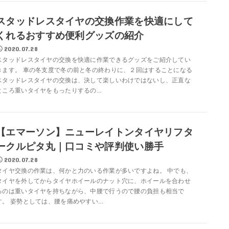
スタッドレスタイヤの交換作業を快適にして
くれるおすすめ便利グッズの紹介
2020.07.28
スタッドレスタイヤの交換を快適に作業できるグッズをご紹介してい
きます。 車の冬支度で冬の前と冬の終わりに、２回はすることになる
スタッドレスタイヤの交換は、決して楽しいわけではないし、正直な
ところ重いタイヤをもったりするの...
【エマーソン】ニューレイトンタイヤリフタ
ークルピタ丸｜口コミや評判使い勝手
2020.07.28
タイヤ交換の作業は、何かと力のいる作業が多いですよね。 中でも、
タイヤを外してからタイヤホイールのナット穴に、ホイールを合わせ
るのは重いタイヤを持ちながら、中腰で行うので腰の負担も相当で
す。 姿勢としては、腰を痛めやすい...