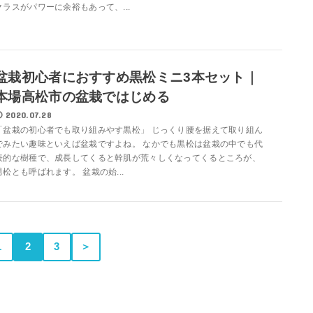
クラスがパワーに余裕もあって、...
盆栽初心者におすすめ黒松ミニ3本セット｜
本場高松市の盆栽ではじめる
2020.07.28
「盆栽の初心者でも取り組みやす黒松」 じっくり腰を据えて取り組ん
でみたい趣味といえば盆栽ですよね。 なかでも黒松は盆栽の中でも代
表的な樹種で、成長してくると幹肌が荒々しくなってくるところが、
男松とも呼ばれます。 盆栽の始...
1
2
3
＞