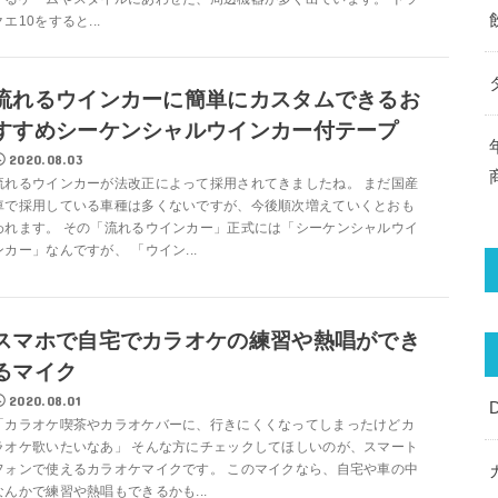
クエ10をすると...
流れるウインカーに簡単にカスタムできるお
すすめシーケンシャルウインカー付テープ
2020.08.03
流れるウインカーが法改正によって採用されてきましたね。 まだ国産
車で採用している車種は多くないですが、今後順次増えていくとおも
われます。 その「流れるウインカー」正式には「シーケンシャルウイ
ンカー」なんですが、 「ウイン...
スマホで自宅でカラオケの練習や熱唱ができ
るマイク
2020.08.01
「カラオケ喫茶やカラオケバーに、行きにくくなってしまったけどカ
ラオケ歌いたいなあ」 そんな方にチェックしてほしいのが、スマート
フォンで使えるカラオケマイクです。 このマイクなら、自宅や車の中
なんかで練習や熱唱もできるかも...